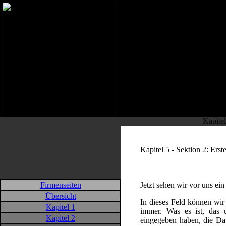
W
Kapitel
Kapitel 5 - Sektion 2: Ers
Firmenseiten
Jetzt sehen wir vor uns ein
Übersicht
In dieses Feld können wir
Kapitel 1
immer. Was es ist, das 
Kapitel 2
eingegeben haben, die Da